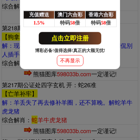
综合解肖：
鸡龙猴马猪
鼠
充值赠送
澳门六合彩
香港六合彩
熊猫图库
598033b.com
一定谨记!
1.5%
特码
58
倍
特码
58
倍
第218期公证处四字玄机 开：虎17准
【狗拿耗子】
点击立即注册
解：‌‌现在主要就是‌多管闲事‌的意思，常用来调侃别
博彩必备!值得选择!真正的大额无忧!
人插手不归自己管的事儿 。‌‌解狗虎蛇鸡龙兔
不再显示
综合解肖：
狗
虎
蛇鸡龙兔
熊猫图库
598033b.com
一定谨记!
第217期公证处四字玄机 开：蛇26准
【亡羊补牢】
解：‌‌羊丢失了再去修补羊圈，还不算晚。解蛇羊牛
虎龙猪
综合解肖：
蛇
羊牛虎龙猪
熊猫图库
598033b.com
一定谨记!