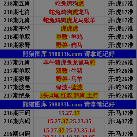
218期五肖
蛇兔鸡狗
虎
开:虎17准
218期七肖
蛇兔鸡狗
虎
龙马
开:虎17准
218期九肖
蛇兔鸡狗
虎
龙马猴羊
开:虎17准
218期平特
虎虎虎
开:虎17准
218期单双
单数
+羊鸡
开:虎17准
218期家野
野兽
+狗马
开:虎17准
熊猫图库 598033k.com 请拿笔记好
217期九肖
羊牛猪虎兔龙鼠马
蛇
开:蛇26准
217期单双
双数
+牛猪
开:蛇26准
217期家野
野兽
+马羊
开:蛇26准
217期波色
绿波+
蓝波
开:蛇26准
217期绝杀
3头,4尾,红双,鸡肖,土行
开:蛇26准
熊猫图库 598033k.com 请拿笔记好
216期三码
15.27.
37
开:马37准
216期六码
15.27.
37
.25.23.35
开:马37准
15.27.
37
.25.23.35.14
216期14码
开:马37准