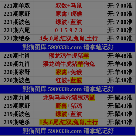
221期单双
双数+马鼠
开:？00准
221期家野
家禽+虎猴
开:？00准
221期波色
绿波+蓝波
开:？00准
221期
六尾
0-1-5-9-7-3
开:？00准
221期绝杀
4头,0尾,红双,兔肖,土行
开:？00准
熊猫图库 598033k.com 请拿笔记好
220期七肖
猴龙鸡牛虎猪
羊
开:羊48准
220期九肖
猴龙鸡牛虎猪
羊
狗兔
开:羊48准
220期家野
家禽
+兔猴
开:羊48准
220期波色
红波+
蓝波
开:羊48准
熊猫图库 598033k.com 请拿笔记好
219期九肖
龙狗马羊蛇猪猴鸡
鼠
开:鼠43准
219期家野
野兽
+猪鸡
开:鼠43准
219期波色
绿波
+蓝波
开:鼠43准
219期绝杀
1头,6尾,红双,兔肖,土行
开:鼠43准
熊猫图库 598033k.com 请拿笔记好