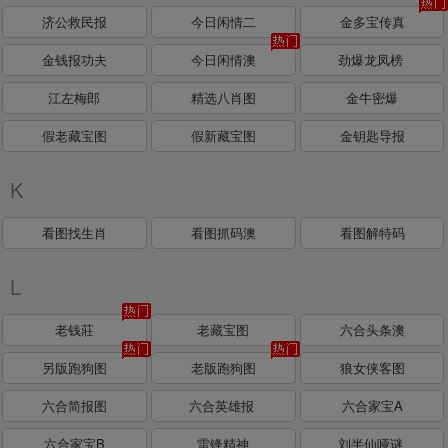
济公救民报
今日闲情二
金多宝传真
金钱报功夫
今日闲情澳
劲爆龙凤榜
江左梅郎
精选八肖图
金牛密爆
假老藏宝图
假新藏宝图
金钥匙导报
K
看图找生肖
看图抓码澳
看图解特码
L
老钱莊
老藏宝图
六合头条澳
另版跑狗图
老版跑狗图
狼女侠客图
六合简报图
六合英雄报
六合家宝A
六合家宝B
雷锋精神
刘半仙哑谜