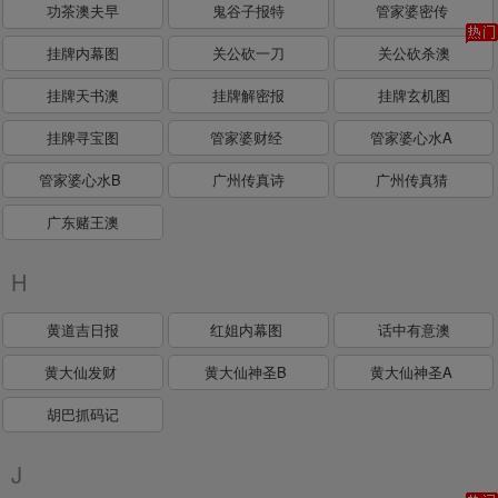
功茶澳夫早
鬼谷子报特
管家婆密传
挂牌内幕图
关公砍一刀
关公砍杀澳
挂牌天书澳
挂牌解密报
挂牌玄机图
挂牌寻宝图
管家婆财经
管家婆心水A
管家婆心水B
广州传真诗
广州传真猜
广东赌王澳
H
黄道吉日报
红姐内幕图
话中有意澳
黄大仙发财
黄大仙神圣B
黄大仙神圣A
胡巴抓码记
J