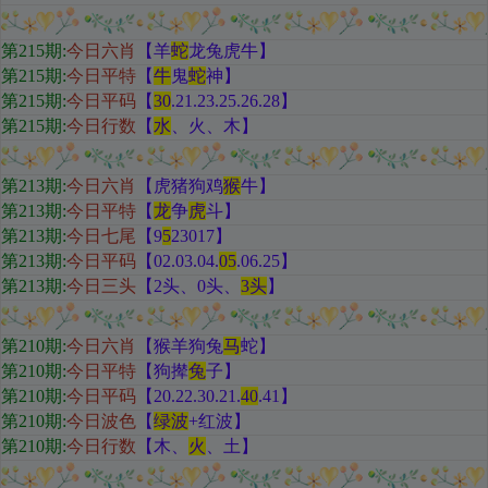
第215期
:
今日六肖
【羊
蛇
龙兔虎牛
】
第215期:
今日平特
【
牛
鬼
蛇
神
】
第215期:
今日平码
【
30
.21.23.25.26.28
】
第215期:
今日行数
【
水
、火、木
】
第213期
:
今日六肖
【虎猪狗鸡
猴
牛
】
第213期:
今日平特
【
龙
争
虎
斗
】
第213期:
今日七尾
【9
5
23017
】
第213期:
今日平码
【
02.03.04.
05
.06.25
】
第213期:
今日三头
【
2头、0头、
3头
】
第210期
:
今日六肖
【猴羊狗兔
马
蛇
】
第210期:
今日平特
【狗撵
兔
子
】
第210期:
今日平码
【
20.22.30.21.
40
.41
】
第210期:
今日波色
【
绿
波
+红波
】
第210期:
今日行数
【木
、
火
、土
】