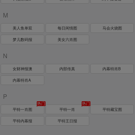
M
美人鱼单双
每日闲情图
马会火烧图
梦儿数码报
美女六肖图
N
女财神报澳
内部传真
内幕特肖B
内幕特肖A
P
平特一肖图
平特一肖
平特藏宝图
平特内幕报
平特王日报