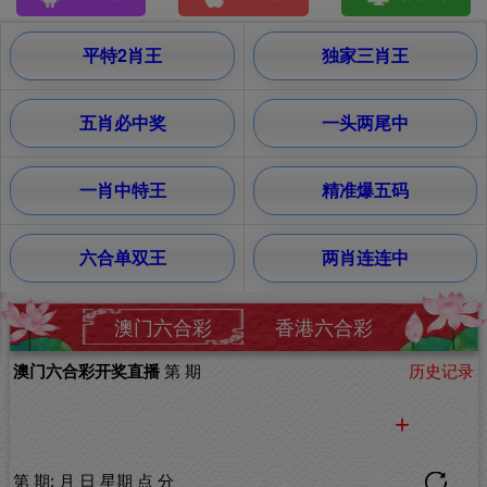
平特2肖王
独家三肖王
五肖必中奖
一头两尾中
一肖中特王
精准爆五码
六合单双王
两肖连连中
澳门六合彩
香港六合彩