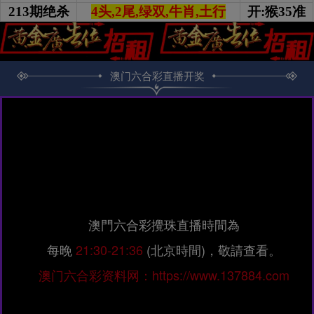
213期绝杀
4头,2尾,绿双,牛肖,土行
开:猴35准
澳门六合彩直播开奖
澳門六合彩攪珠直播時間為
每晚
21:30-21:36
(北京時間)，敬請查看。
澳门六合彩资料网：https://www.137884.com