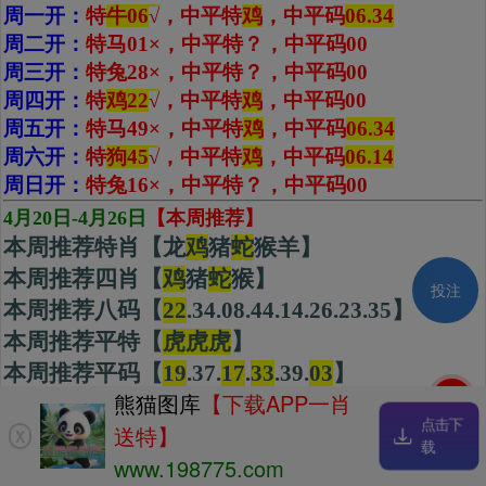
周一开：
特
牛06
√
，中平特
鸡
，
中平码
06.34
周二开：
特马01
×
，中平特？，中平码00
周三开：
特兔28
×
，中平特？，中平码00
周四开：
特
鸡22
√
，中平特
鸡
，
中平码
00
周五开：
特马49
×
，中平特
鸡
，中平码
06.34
周六开：
特
狗45
√
，中平特
鸡
，
中平码
06.14
周日开：
特兔16×，中平特？，中平码00
4月20日-4月26日
【本周推荐】
本周推荐特肖【龙
鸡
猪
蛇
猴羊】
本周推荐四肖【
鸡
猪
蛇
猴】
投注
本周推荐八码【
22
.34.08.44.14.26.23.35】
本周推荐平特【
虎虎虎
】
本周推荐平码【
19
.37.
17
.
33
.39.
03
】
刷新
熊猫图库
【下载APP一肖
周一开：
特牛30×，中平特
虎
，中平码
19.03
点击下
周二开：
特马01×，中平特
虎
，中平码
33
送特】
X
载
周三开：
特狗09×，中平特
？
，中平码
19
www.198775.com