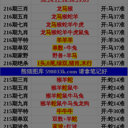
38.24.12.18.30.29.05
216期三肖
龙
马
猴
开:马37准
216期五肖
龙
马
猴蛇羊
开:马37准
216期七肖
龙
马
猴蛇羊牛虎
开:马37准
216期九肖
龙
马
猴蛇羊牛虎鼠兔
开:马37准
216期平特
羊羊羊
开:羊36准
216期单双
单数
+牛兔
开:马37准
216期家野
野兽+羊
马
开:马37准
216期绝杀
1头,0尾,绿双,猪肖,木行
开:马37准
熊猫图库 598033k.com 请拿笔记好
215期三肖
猴羊
蛇
开:蛇14准
215期五肖
猴羊
蛇
鼠牛
开:蛇14准
215期七肖
猴羊
蛇
鼠牛马兔
开:蛇14准
215期九肖
猴羊
蛇
鼠牛马兔龙狗
开:蛇14准
215期平特
牛牛牛
开:牛30准
215期单双
双数+羊
蛇
开:蛇14准
215期波色
蓝波
+红波
开:蛇14准