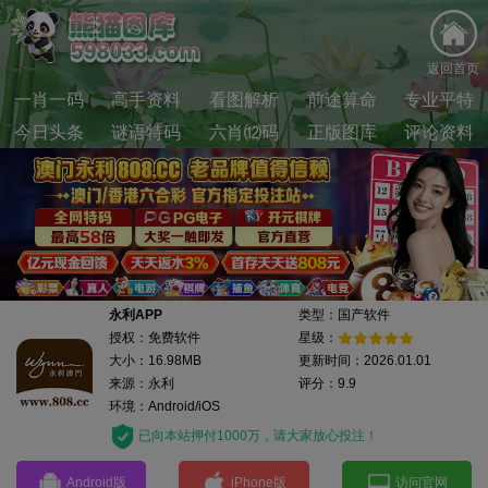
返回首页
一肖一码
高手资料
看图解析
前途算命
专业平特
今日头条
谜语特码
六肖⑿码
正版图库
评论资料
永利APP
类型：国产软件
授权：免费软件
星级：
大小：16.98MB
更新时间：2026.01.01
来源：永利
评分：9.9
环境：Android/iOS
已向本站押付1000万，请大家放心投注！
Android版
iPhone版
访问官网