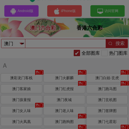
Android版
iPhone版
访问官网
澳门六合彩
香港六合彩
搜索
全部图库
热门图库
A
澳彩龙门客栈
澳门火麒麟
澳门白姐-玄虎
澳门客家娘
澳门红虎报
澳门跑马图
澳门孩童报
澳门夜城
澳门玄机图
澳门女人味
澳门老人味
澳门签牌图
澳门火凤凰
澳门跑狗图
澳门七星彩