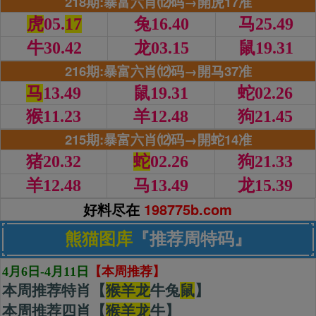
218期:暴富六肖⑿码→開虎17准
虎
05.
17
兔16.40
马25.49
牛30.42
龙03.15
鼠19.31
216期:暴富六肖⑿码→開马37准
马
13.49
鼠19.31
蛇02.26
猴11.23
羊12.48
狗21.45
215期:暴富六肖⑿码→開蛇14准
猪20.32
蛇
02.26
狗21.33
羊12.48
马13.49
龙15.39
好料尽在
198775b.com
熊猫图库
『推荐周特码』
4月6日-4月11日
【本周推荐】
本周推荐特肖【
猴羊龙
牛兔
鼠
】
本周推荐四肖【
猴
羊
龙
牛】